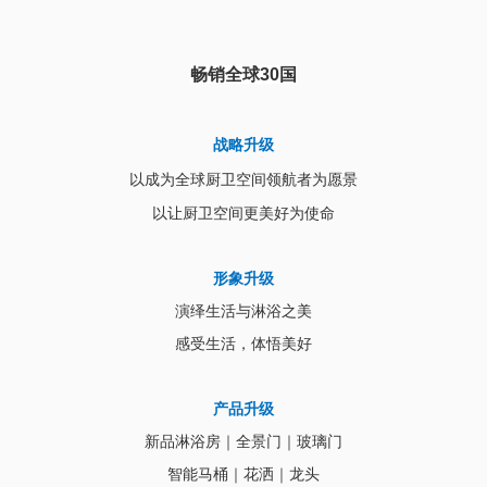
畅销全球30国
战略升级
以成为全球厨卫空间领航者为愿景
以让厨卫空间更美好为使命
形象升级
演绎生活与淋浴之美
感受生活，体悟美好
大家都在搜：
金莎丽
SALLY
卫浴品牌
淋浴房
体卫生间
产品升级
新品淋浴房｜全景门｜玻璃门
智能马桶｜花洒｜龙头