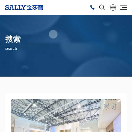
搜索
search