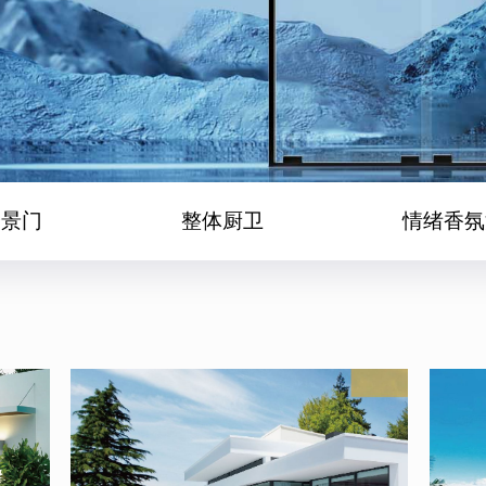
全景门
整体厨卫
情绪香氛