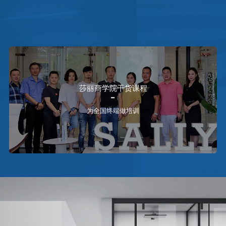
大家都在搜：
金莎丽
SALLY
卫浴品牌
淋浴房
整体卫生间
莎丽商学院干货课程
为全国终端做培训