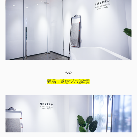
-02-
甄品
，
邀您
“
艺
”起欣赏